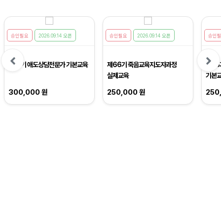
승인필요
2026.09.14 오픈
승인필요
2026.09.14 오픈
승인
제21기 애도상담전문가 기본교육
제66기 죽음교육지도자과정
제65
실제교육
기본
300,000 원
250,000 원
250