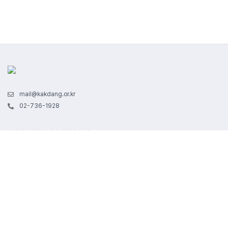
mail@kakdang.or.kr
02-736-1928
회사명 : 사회복지법인 각당복지재단
사업자 번호 : 102-82-05103ㅣ통신판매업신고 : 2020-서울종로-1674
서울특별시 종로구 경희궁1길 29 | 대표자명 : 라제건
본 사이트에서 제공하는 모든 콘텐츠는 저작권법의 보호를 받는 바, 무단 전재, 복제, 배포 등을
금지합니다.
각당복지재단 - 각당에듀 소개
|
개인정보 처리방침
|
이용약관
|
마케팅 정보